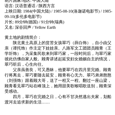
制片国家/地区: 中国大陆
语言: 汉语普通话 / 陕西方言
上映日期: 1984(中国大陆) / 1985-08-10(洛迦诺电影节) / 1985-
09-10(多伦多电影节)
片长: 89分钟(德国) / 91分钟(瑞典)
又名: 深谷回声 / Yellow Earth
黄土地的剧情简介：
陕北黄土高原上的贫苦女孩翠巧（薛白饰），自小由父
亲（谭托饰）作主定下娃娃亲。八路军文工团团员顾青（王
学圻饰），为采集民歌来到翠巧家，一段时间后，与翠巧家
彼此仿佛自家人般。顾青讲述起延安妇女婚姻自主的情况，
翠巧听后，心生向往。
父亲虽善良，可又愚昧，他要翠巧在四月里完婚。顾青
行将离去，翠巧要随去延安，顾青有心无力。翠巧弟弟憨憨
（刘强饰）跟着顾大哥，送了一程又一程。翻过一座山梁，
顾青看见翠巧站在峰顶上，她用甜美歌喉唱歌送别，顾青深
受感动。
四月，翠巧在完婚之日，心有不甘决然逃出夫家，划船
渡河去追求新的生活……