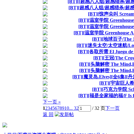
[BT][[超感八人组/超感猎杀/超感八人
[BT][超感八人组/超感猎杀/超感八人
[BT][惊声尖叫 Scre
[BT][温室学院 Greenhou
[BT][温室学院 Greenhou
[BT][温室学院 Greenhouse
[BT][地球百子/The
[BT][迷失太空/太空迷航/Lost
[BT][各取所需 El Juego d
[BT][王冠/The C
[BT][头脑解密 The Mind
[BT][头脑解密 The Mind
[BT][魔灵岛.Elves][全6
[BT][宇宙巨人希
[BT][巧克力学院 Sch
[BT][福是全家福的福/F Is 
下一页 »
1
2
3
4
5
6
7
8
9
10
... 32
/ 32 页
下一页
返 回