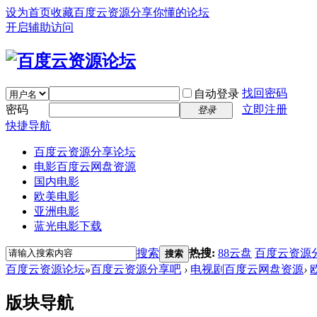
设为首页
收藏百度云资源分享你懂的论坛
开启辅助访问
找回密码
自动登录
密码
立即注册
登录
快捷导航
百度云资源分享论坛
电影百度云网盘资源
国内电影
欧美电影
亚洲电影
蓝光电影下载
搜索
热搜:
88云盘
百度云资源
搜索
百度云资源论坛
»
百度云资源分享吧
›
电视剧百度云网盘资源
›
版块导航