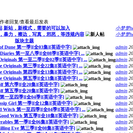
作者
回复/查看
最后发表
帖
新站，新模式，需要的可以加入
小梦梦h
色，暴力，擦边，写真，邪恶，等违规内容
小梦梦h
版块主题
n of Dune 第一季][全03集][英语中字]
admin
20
 Diaries 第一至八季][全08季][英语中字] ...
admin
20
iginals 第一至二季][全02季][英语中字] ...
admin
20
riginals 第三季][全22集][英语中字] ...
admin
20
riginals 第四季][全13集][英语中字] ...
admin
20
riginals 第五季][全13集][英语中字] ...
admin
20
Wolf 第六季][全20集][英语中字]
admin
20
Wolf 第五季][全20集][英语中字]
admin
20
olf 第一至四季][全04季][英语中字]
admin
20
ip Girl 第一季][全12集][英语中字]
admin
20
 Witch 第一至四季][全04季][英语中字] ...
admin
20
ood Witch 第五季][全10集][英语中字]
admin
20
serables 第一季][全06集][英语中字]
admin
20
ling Eve 第三季][全08集][英语中字]
admin
20