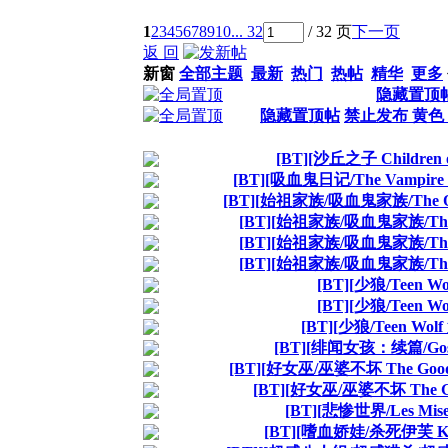
1
2
3
4
5
6
7
8
9
10
... 32
/ 32 页
下一页
返 回
新窗
全部主题
最新
热门
热帖
精华
更多
隐藏置顶
隐藏置顶帖
禁止发布 黄
[BT][沙丘之子 Childre
[BT][吸血鬼日记/The Vampire
[BT][始祖家族/吸血鬼家族/The Or
[BT][始祖家族/吸血鬼家族/The O
[BT][始祖家族/吸血鬼家族/The O
[BT][始祖家族/吸血鬼家族/The O
[BT][少狼/Teen 
[BT][少狼/Teen 
[BT][少狼/Teen W
[BT][绯闻女孩：续篇/Goss
[BT][好女巫/巫婆不坏 The Good
[BT][好女巫/巫婆不坏 The G
[BT][悲惨世界/Les Mi
[BT][嗜血娇娃/杀死伊芙 Kil