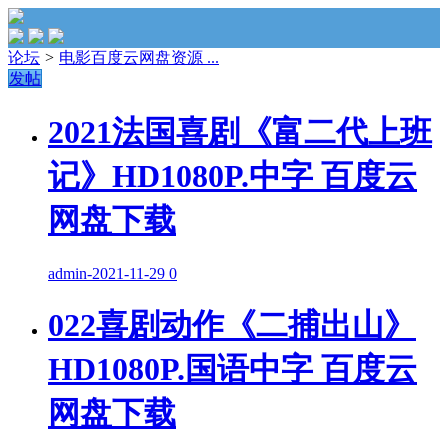
论坛
>
电影百度云网盘资源 ...
发帖
2021法国喜剧《富二代上班
记》HD1080P.中字 百度云
网盘下载
admin
-
2021-11-29
0
022喜剧动作《二捕出山》
HD1080P.国语中字 百度云
网盘下载