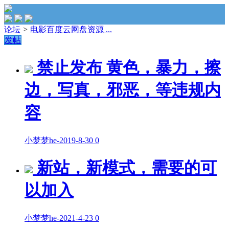
论坛
>
电影百度云网盘资源 ...
发帖
禁止发布 黄色，暴力，擦
边，写真，邪恶，等违规内
容
小梦梦he
-
2019-8-30
0
新站，新模式，需要的可
以加入
小梦梦he
-
2021-4-23
0