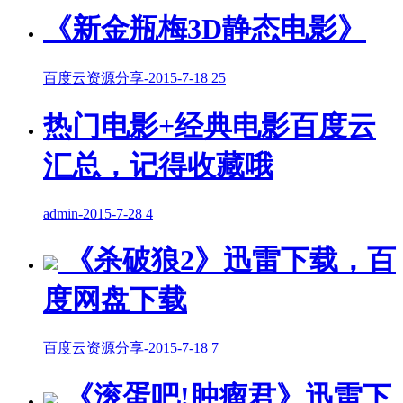
《新金瓶梅3D静态电影》
百度云资源分享
-
2015-7-18
25
热门电影+经典电影百度云
汇总，记得收藏哦
admin
-
2015-7-28
4
《杀破狼2》迅雷下载，百
度网盘下载
百度云资源分享
-
2015-7-18
7
《滚蛋吧!肿瘤君》迅雷下